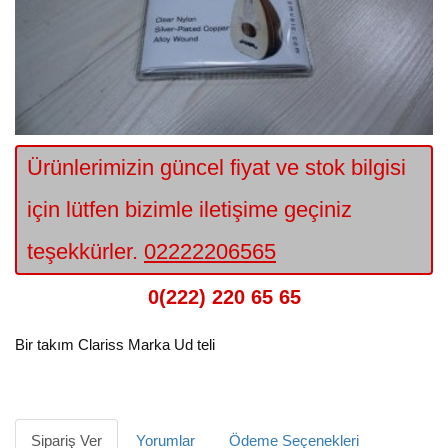
Ürünlerimizin güncel fiyat ve stok bilgisi
için lütfen bizimle iletişime geçiniz
teşekkürler.
02222206565
0(222) 220 65 65
Bir takım Clariss Marka Ud teli
Sipariş Ver
Yorumlar
Ödeme Seçenekleri