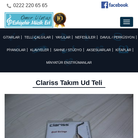
0222 220 65 65
GİTARLAR
TELLİ ÇALGILAR
YAYLILAR
NEFESLİLER
DAVUL / PERKÜSYON
PİYANOLAR
KLAVYELER
SAHNE / STÜDYO
AKSESUARLAR
KİTAPLAR
MİNYATÜR ENSTRÜMANLAR
Clariss Takım Ud Teli