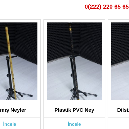
0(222) 220 65 65
mış Neyler
Plastik PVC Ney
Dils
İncele
İncele