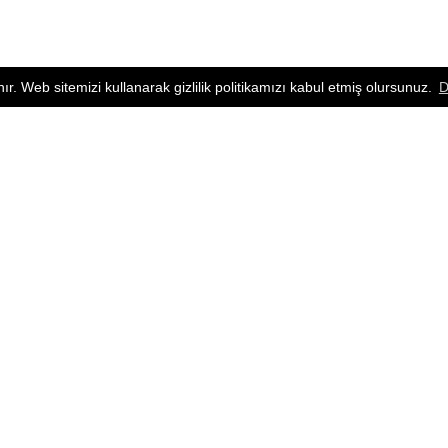
nır. Web sitemizi kullanarak gizlilik politikamızı kabul etmiş olursunuz.
D
ÜRÜN GRUPLARI
MİNYATÜR ENSTRÜMANLAR
GİTARLAR
TELLİ ÇALGILAR
YAYLILAR