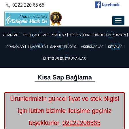
0222 220 65 65
GİTARLAR
TELLİ ÇALGILAR
YAYLILAR
NEFESLİLER
DAVUL / PERKÜSYON
PİYANOLAR
KLAVYELER
SAHNE / STÜDYO
AKSESUARLAR
KİTAPLAR
MİNYATÜR ENSTRÜMANLAR
Kısa Sap Bağlama
Ürünlerimizin güncel fiyat ve stok bilgisi
için lütfen bizimle iletişime geçiniz
teşekkürler.
02222206565