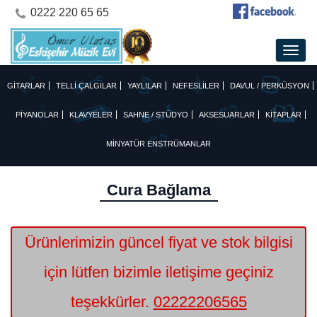
0222 220 65 65
GİTARLAR
TELLİ ÇALGILAR
YAYLILAR
NEFESLİLER
DAVUL / PERKÜSYON
PİYANOLAR
KLAVYELER
SAHNE / STÜDYO
AKSESUARLAR
KİTAPLAR
MİNYATÜR ENSTRÜMANLAR
Cura Bağlama
Ürünlerimizin güncel fiyat ve stok bilgisi
için lütfen bizimle iletişime geçiniz
teşekkürler.
02222206565