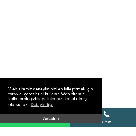
Web sitemiz deneyiminizi en iyileştirmek için
tarayıcı çerezlerini kullanır. Web sitemizi
kullanarak gizlilik politikamızı kabul etmiş
olursunuz.
Detaylı Bilgi
Whatsapp Destek Hattı
Anladım
Whatsapp Destek Hattı
Bizi Arayın