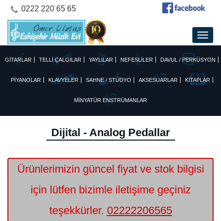
0222 220 65 65
GİTARLAR
TELLİ ÇALGILAR
YAYLILAR
NEFESLİLER
DAVUL / PERKÜSYON
PİYANOLAR
KLAVYELER
SAHNE / STÜDYO
AKSESUARLAR
KİTAPLAR
MİNYATÜR ENSTRÜMANLAR
Dijital - Analog Pedallar
Ürünlerimizin güncel fiyat ve stok bilgisi
için lütfen bizimle iletişime geçiniz
teşekkürler.
02222206565