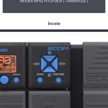
MOOER MPS1 PİTCH BOX ( TRANSPOZE )
İncele