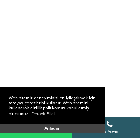
Web sitemiz deneyiminizi en iyileştirmek için
tarayıcı çerezlerini kullanır. Web sitemizi
kullanarak gizlilik politikamızı kabul etmiş
olursunuz.
Detaylı Bilgi
SİTE HARİTASI
Whatsapp Destek Hattı
Anladım
Whatsapp Destek Hattı
Bizi Arayın
HAKKIMIZDA