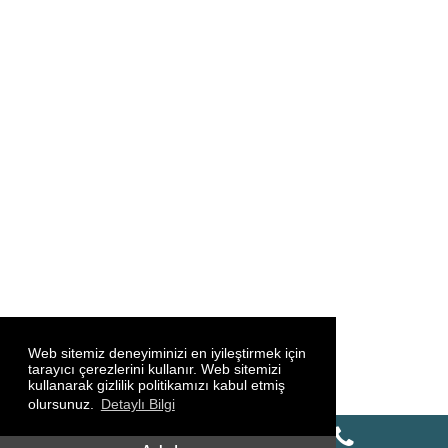
Web sitemiz deneyiminizi en iyileştirmek için
tarayıcı çerezlerini kullanır. Web sitemizi
kullanarak gizlilik politikamızı kabul etmiş
olursunuz.
Detaylı Bilgi