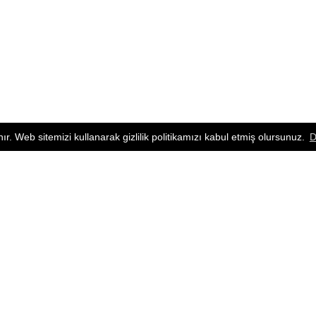
nır. Web sitemizi kullanarak gizlilik politikamızı kabul etmiş olursunuz.
D
ÜRÜN GRUPLARI