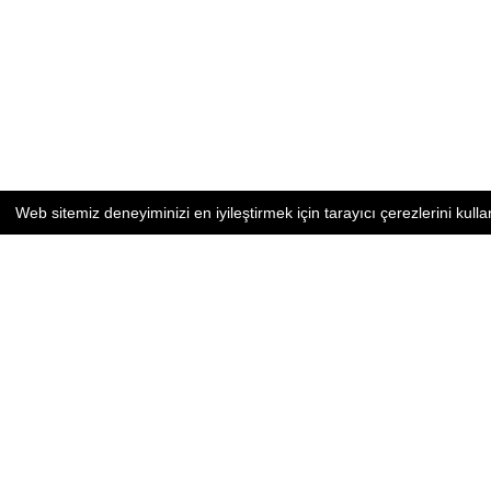
Web sitemiz deneyiminizi en iyileştirmek için tarayıcı çerezlerini kulla
SİTE HARİTASI