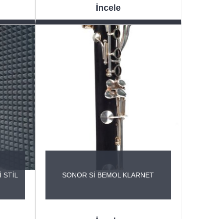
İncele
 STİL
SONOR Sİ BEMOL KLARNET