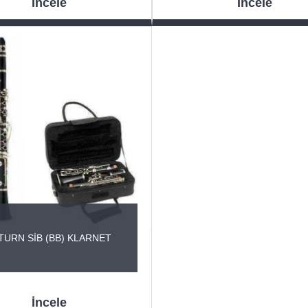
İncele
İncele
TURN SİB (BB) KLARNET
İncele