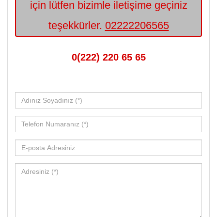
için lütfen bizimle iletişime geçiniz
teşekkürler.
02222206565
0(222) 220 65 65