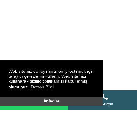
Web sitemiz deneyiminizi en iyileştirmek için
tarayıcı çerezlerini kullanır. Web sitemizi
kullanarak gizlilik politikamızı kabul etmiş
olursunuz.
Detaylı Bilgi
Whatsapp Destek Hattı
Anladım
Whatsapp Destek Hattı
Bizi Arayın