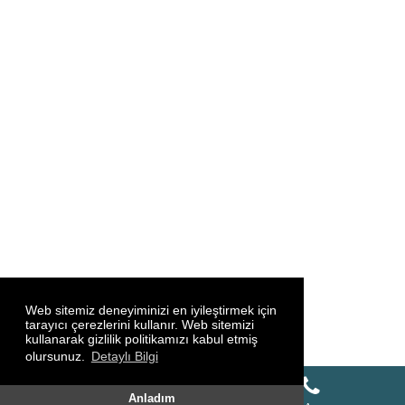
Web sitemiz deneyiminizi en iyileştirmek için
tarayıcı çerezlerini kullanır. Web sitemizi
kullanarak gizlilik politikamızı kabul etmiş
olursunuz.
Detaylı Bilgi
Whatsapp Destek Hattı
Anladım