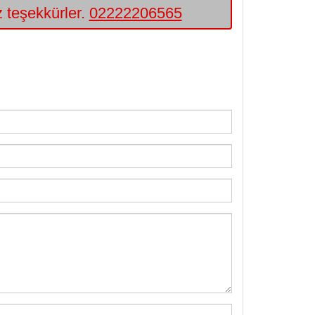
iz teşekkürler.
02222206565