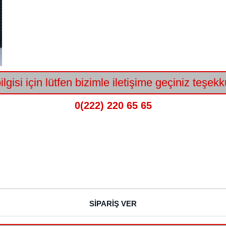
lgisi için lütfen bizimle iletişime geçiniz teşekk
0(222) 220 65 65
SİPARİŞ VER