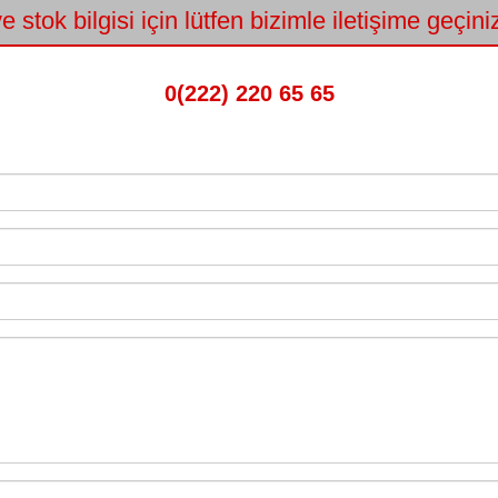
e stok bilgisi için lütfen bizimle iletişime geçin
0(222) 220 65 65