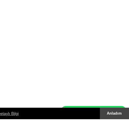
Whatsapp Destek Hattı
etaylı Bilgi
Anladım