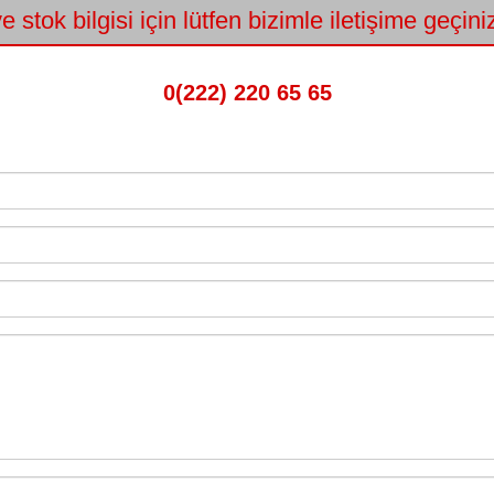
e stok bilgisi için lütfen bizimle iletişime geçin
0(222) 220 65 65