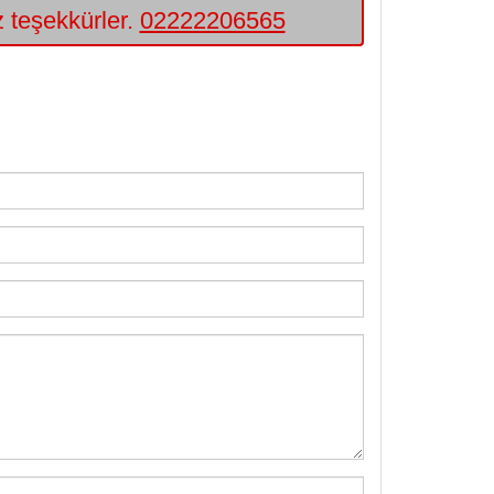
iz teşekkürler.
02222206565