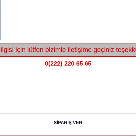
lgisi için lütfen bizimle iletişime geçiniz teşekk
0(222) 220 65 65
SİPARİŞ VER