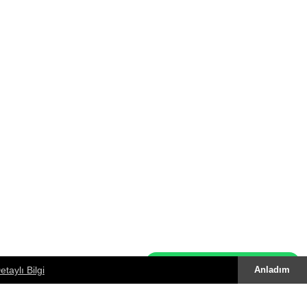
Whatsapp Destek Hattı
etaylı Bilgi
Anladım