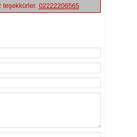
iz teşekkürler.
02222206565