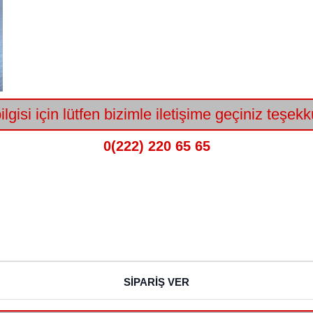
lgisi için lütfen bizimle iletişime geçiniz teşekk
0(222) 220 65 65
SİPARİŞ VER