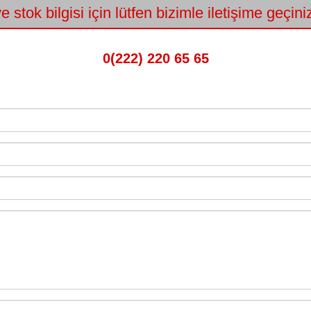
e stok bilgisi için lütfen bizimle iletişime geçin
0(222) 220 65 65