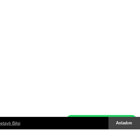
Whatsapp Destek Hattı
etaylı Bilgi
Anladım