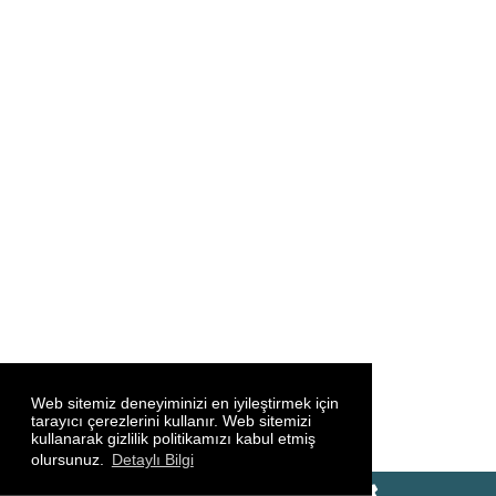
Web sitemiz deneyiminizi en iyileştirmek için
tarayıcı çerezlerini kullanır. Web sitemizi
kullanarak gizlilik politikamızı kabul etmiş
olursunuz.
Detaylı Bilgi