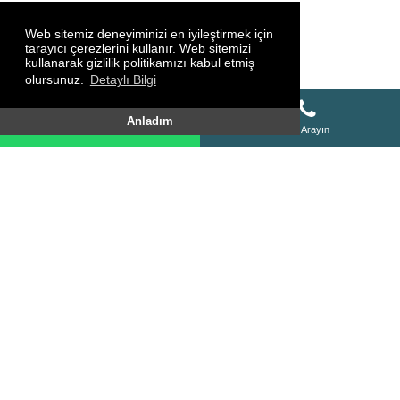
Web sitemiz deneyiminizi en iyileştirmek için
tarayıcı çerezlerini kullanır. Web sitemizi
kullanarak gizlilik politikamızı kabul etmiş
olursunuz.
Detaylı Bilgi
Whatsapp Destek Hattı
Anladım
Whatsapp Destek Hattı
Bizi Arayın
SİTE HARİTASI
HAKKIMIZDA
KURSLARIMIZ
FOTO GALERİ