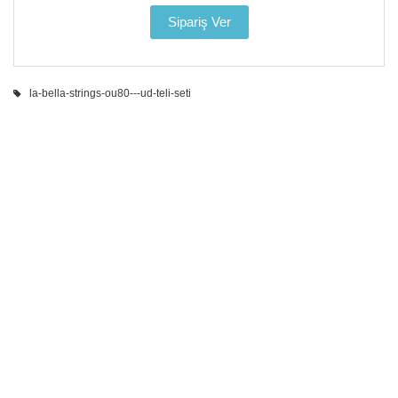
la-bella-strings-ou80---ud-teli-seti