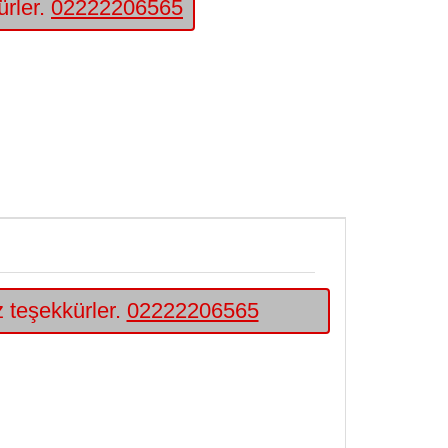
ürler.
02222206565
iz teşekkürler.
02222206565