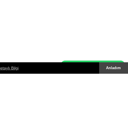
Whatsapp Destek Hattı
etaylı Bilgi
Anladım