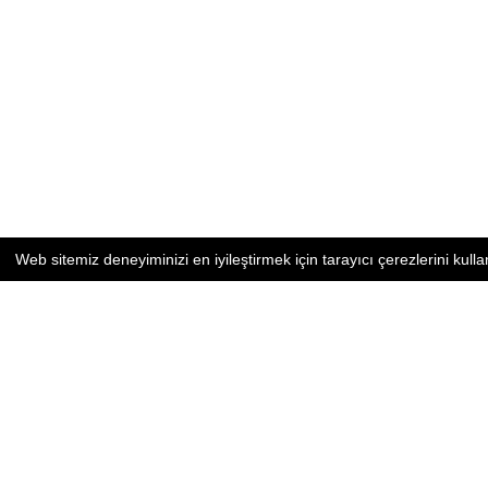
Web sitemiz deneyiminizi en iyileştirmek için tarayıcı çerezlerini kulla