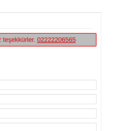
iz teşekkürler.
02222206565