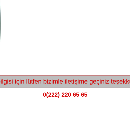
lgisi için lütfen bizimle iletişime geçiniz teşekk
0(222) 220 65 65