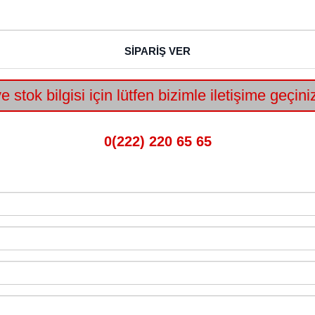
SİPARİŞ VER
e stok bilgisi için lütfen bizimle iletişime geçin
0(222) 220 65 65