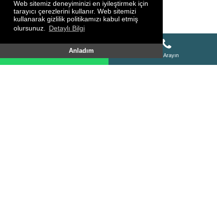
Web sitemiz deneyiminizi en iyileştirmek için
tarayıcı çerezlerini kullanır. Web sitemizi
kullanarak gizlilik politikamızı kabul etmiş
olursunuz.
Detaylı Bilgi
Whatsapp Destek Hattı
Anladım
Whatsapp Destek Hattı
Bizi Arayın
SİTE HARİTASI
HAKKIMIZDA
KURSLARIMIZ
FOTO GALERİ
VİDEO GALERİ