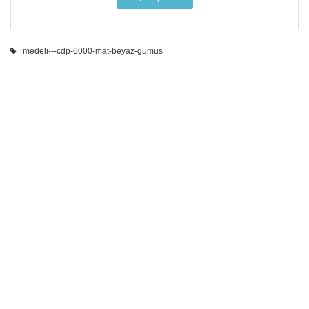
medeli---cdp-6000-mat-beyaz-gumus