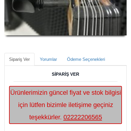
Sipariş Ver
Yorumlar
Ödeme Seçenekleri
SİPARİŞ VER
Ürünlerimizin güncel fiyat ve stok bilgisi
için lütfen bizimle iletişime geçiniz
teşekkürler.
02222206565