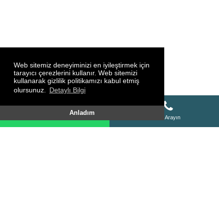
Web sitemiz deneyiminizi en iyileştirmek için
tarayıcı çerezlerini kullanır. Web sitemizi
kullanarak gizlilik politikamızı kabul etmiş
olursunuz.
Detaylı Bilgi
Whatsapp Destek Hattı
Anladım
Whatsapp Destek Hattı
Bizi Arayın
SİTE HARİTASI