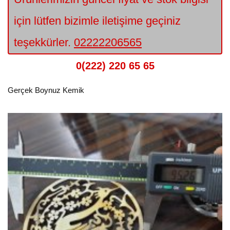
için lütfen bizimle iletişime geçiniz
teşekkürler.
02222206565
0(222) 220 65 65
Gerçek Boynuz Kemik