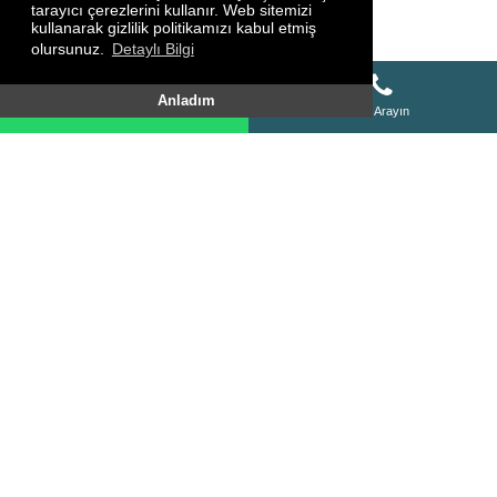
tarayıcı çerezlerini kullanır. Web sitemizi
kullanarak gizlilik politikamızı kabul etmiş
olursunuz.
Detaylı Bilgi
Whatsapp Destek Hattı
Anladım
Whatsapp Destek Hattı
Bizi Arayın
SİTE HARİTASI
HAKKIMIZDA
KURSLARIMIZ
FOTO GALERİ
VİDEO GALERİ
YORUMLAR