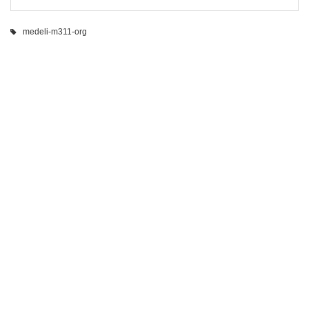
medeli-m311-org