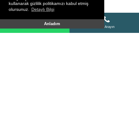
kullanarak gizlilik politikamızı kabul etmiş
olursunuz.
Detaylı Bilgi
Whatsapp Destek Hattı
Anladım
Whatsapp Destek Hattı
Bizi Arayın
SİTE HARİTASI
HAKKIMIZDA
KURSLARIMIZ
FOTO GALERİ
VİDEO GALERİ
YORUMLAR