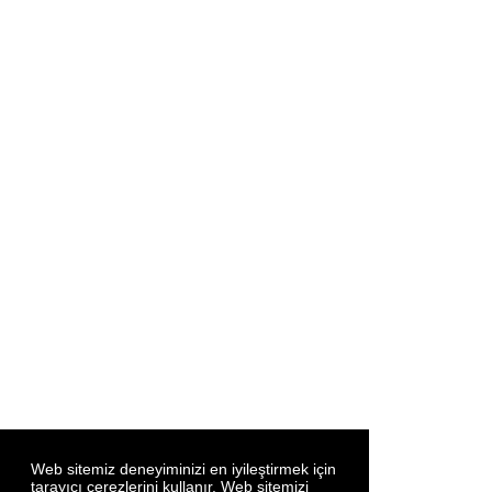
Web sitemiz deneyiminizi en iyileştirmek için
tarayıcı çerezlerini kullanır. Web sitemizi