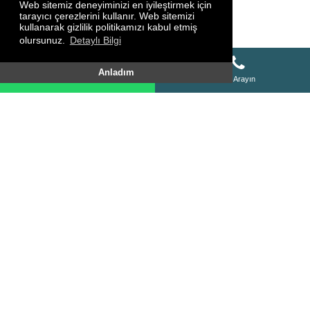
Web sitemiz deneyiminizi en iyileştirmek için
tarayıcı çerezlerini kullanır. Web sitemizi
kullanarak gizlilik politikamızı kabul etmiş
olursunuz.
Detaylı Bilgi
Whatsapp Destek Hattı
Anladım
Whatsapp Destek Hattı
Bizi Arayın
SİTE HARİTASI
HAKKIMIZDA
KURSLARIMIZ
FOTO GALERİ
VİDEO GALERİ