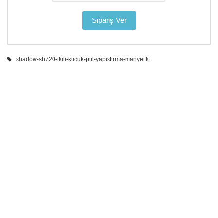
shadow-sh720-ikili-kucuk-pul-yapistirma-manyetik