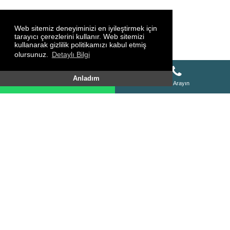
Web sitemiz deneyiminizi en iyileştirmek için
tarayıcı çerezlerini kullanır. Web sitemizi
kullanarak gizlilik politikamızı kabul etmiş
olursunuz.
Detaylı Bilgi
Whatsapp Destek Hattı
Anladım
Whatsapp Destek Hattı
Bizi Arayın
SİTE HARİTASI
HAKKIMIZDA
KURSLARIMIZ
FOTO GALERİ