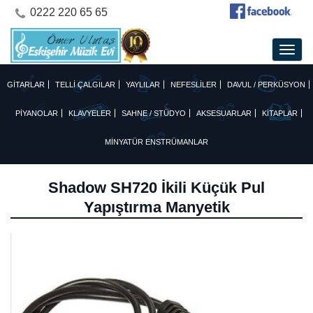
0222 220 65 65
GİTARLAR
TELLİ ÇALGILAR
YAYLILAR
NEFESLİLER
DAVUL / PERKÜSYON
PİYANOLAR
KLAVYELER
SAHNE / STÜDYO
AKSESUARLAR
KİTAPLAR
MİNYATÜR ENSTRÜMANLAR
Shadow SH720 İkili Küçük Pul
Yapıştırma Manyetik