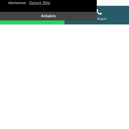
olursunuz.
Detaylı Bilgi
Whatsapp Destek Hattı
Anladım
Whatsapp Destek Hattı
Bizi Arayın
SİTE HARİTASI
HAKKIMIZDA
KURSLARIMIZ
FOTO GALERİ
VİDEO GALERİ
YORUMLAR
ÜRÜNLER