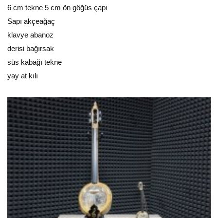
6 cm tekne 5 cm ön göğüs çapı
Sapı akçeağaç
klavye abanoz
derisi bağırsak
süs kabağı tekne
yay at kılı