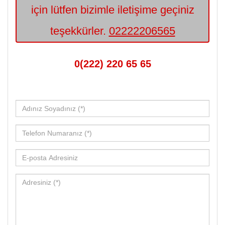
için lütfen bizimle iletişime geçiniz
teşekkürler.
02222206565
0(222) 220 65 65