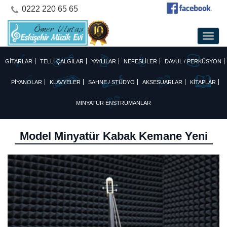
0222 220 65 65
GİTARLAR
TELLİ ÇALGILAR
YAYLILAR
NEFESLİLER
DAVUL / PERKÜSYON
PİYANOLAR
KLAVYELER
SAHNE / STÜDYO
AKSESUARLAR
KİTAPLAR
MİNYATÜR ENSTRÜMANLAR
Model Minyatür Kabak Kemane Yeni