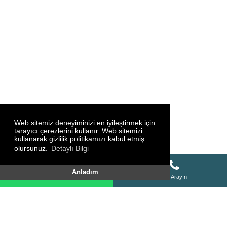
Web sitemiz deneyiminizi en iyileştirmek için
tarayıcı çerezlerini kullanır. Web sitemizi
kullanarak gizlilik politikamızı kabul etmiş
olursunuz.
Detaylı Bilgi
Whatsapp Destek Hattı
Anladım
Whatsapp Destek Hattı
Bizi Arayın