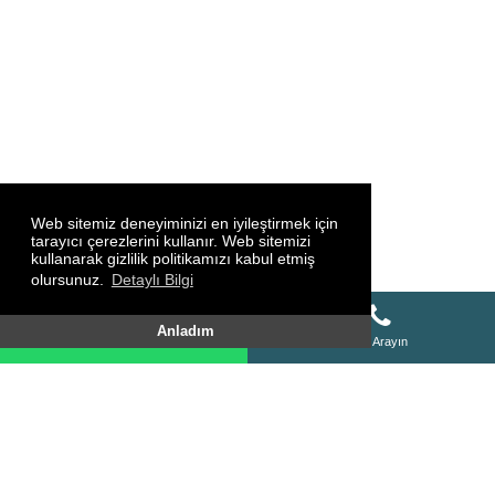
Web sitemiz deneyiminizi en iyileştirmek için
tarayıcı çerezlerini kullanır. Web sitemizi
kullanarak gizlilik politikamızı kabul etmiş
olursunuz.
Detaylı Bilgi
Whatsapp Destek Hattı
Anladım
Whatsapp Destek Hattı
Bizi Arayın