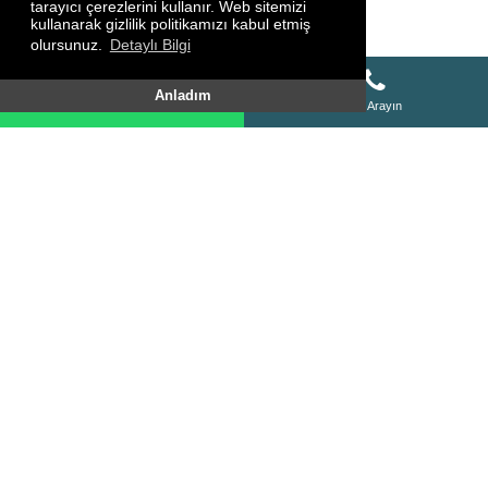
tarayıcı çerezlerini kullanır. Web sitemizi
kullanarak gizlilik politikamızı kabul etmiş
olursunuz.
Detaylı Bilgi
Whatsapp Destek Hattı
Anladım
Whatsapp Destek Hattı
Bizi Arayın
SİTE HARİTASI
HAKKIMIZDA
KURSLARIMIZ
FOTO GALERİ
VİDEO GALERİ
YORUMLAR