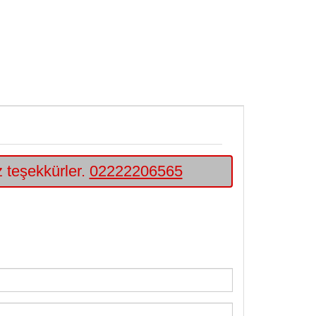
iz teşekkürler.
02222206565