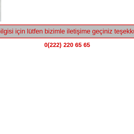
lgisi için lütfen bizimle iletişime geçiniz teşekk
0(222) 220 65 65