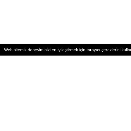
Web sitemiz deneyiminizi en iyileştirmek için tarayıcı çerezlerini kulla
SİTE HARİTASI
HAKKIMIZDA