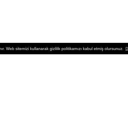
nır. Web sitemizi kullanarak gizlilik politikamızı kabul etmiş olursunuz.
D
ÜRÜN GRUPLARI
MİNYATÜR ENSTRÜMANLAR