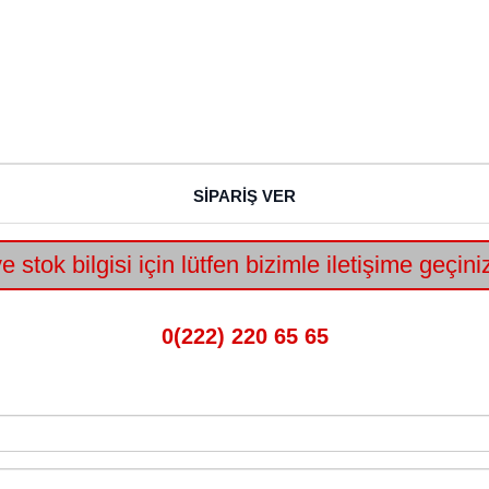
SİPARİŞ VER
e stok bilgisi için lütfen bizimle iletişime geçin
0(222) 220 65 65