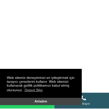
Web sitemiz deneyiminizi en iyileştirmek için
tarayıcı çerezlerini kullanır. Web sitemizi
kullanarak gizlilik politikamızı kabul etmiş
olursunuz.
Detaylı Bilgi
Whatsapp Destek Hattı
Anladım
Whatsapp Destek Hattı
Bizi Arayın