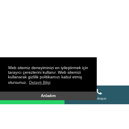
Web sitemiz deneyiminizi en iyileştirmek için
tarayıcı çerezlerini kullanır. Web sitemizi
kullanarak gizlilik politikamızı kabul etmiş
olursunuz.
Detaylı Bilgi
Whatsapp Destek Hattı
Anladım
Whatsapp Destek Hattı
Bizi Arayın