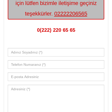
için lütfen bizimle iletişime geçiniz
teşekkürler.
02222206565
0(222) 220 65 65