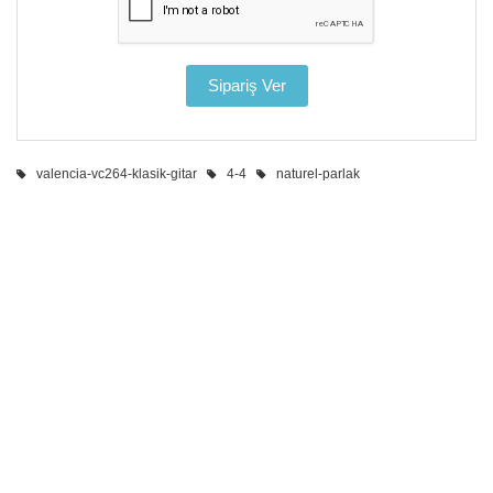
valencia-vc264-klasik-gitar
4-4
naturel-parlak