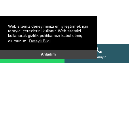
Web sitemiz deneyiminizi en iyileştirmek için
tarayıcı çerezlerini kullanır. Web sitemizi
kullanarak gizlilik politikamızı kabul etmiş
olursunuz.
Detaylı Bilgi
Whatsapp Destek Hattı
Anladım
Whatsapp Destek Hattı
Bizi Arayın
SİTE HARİTASI
HAKKIMIZDA
KURSLARIMIZ