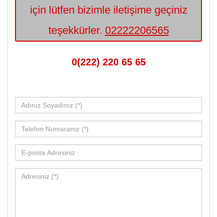
için lütfen bizimle iletişime geçiniz
teşekkürler.
02222206565
0(222) 220 65 65