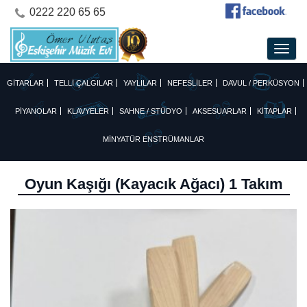
0222 220 65 65
GİTARLAR
TELLİ ÇALGILAR
YAYLILAR
NEFESLİLER
DAVUL / PERKÜSYON
PİYANOLAR
KLAVYELER
SAHNE / STÜDYO
AKSESUARLAR
KİTAPLAR
MİNYATÜR ENSTRÜMANLAR
Oyun Kaşığı (Kayacık Ağacı) 1 Takım