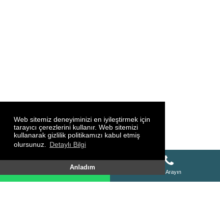
Web sitemiz deneyiminizi en iyileştirmek için
tarayıcı çerezlerini kullanır. Web sitemizi
kullanarak gizlilik politikamızı kabul etmiş
olursunuz.
Detaylı Bilgi
Whatsapp Destek Hattı
Anladım
Whatsapp Destek Hattı
Bizi Arayın